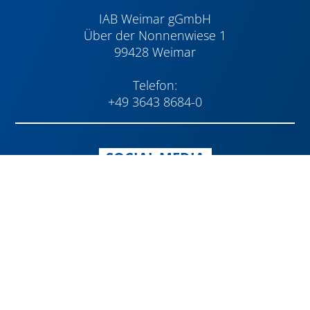
IAB Weimar gGmbH
Über der Nonnenwiese 1
99428 Weimar
Telefon:
+49 3643 8684-0
SOCIAL MEDIA
Navigatio
WEITERE INFORMATIONEN
übersprin
Partner & Förderer