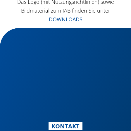
Das Logo (mit Nutzungsrichtlinien) sowie
Bildmaterial zum IAB finden Sie unter
DOWNLOADS
KONTAKT